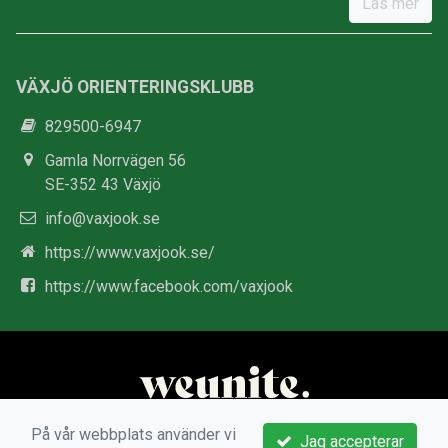
Läs mer
VÄXJÖ ORIENTERINGSKLUBB
829500-6947
Gamla Norrvägen 56
SE-352 43 Växjö
info@vaxjook.se
https://www.vaxjook.se/
https://www.facebook.com/vaxjook
På vår webbplats använder vi
Jag accepterar