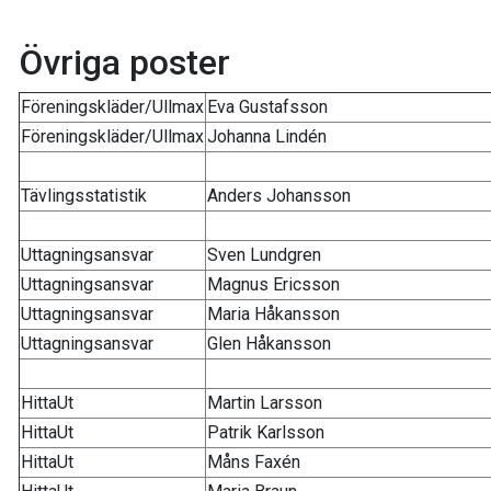
Övriga poster
Föreningskläder/Ullmax
Eva Gustafsson
Föreningskläder/Ullmax
Johanna Lindén
Tävlingsstatistik
Anders Johansson
Uttagningsansvar
Sven Lundgren
Uttagningsansvar
Magnus Ericsson
Uttagningsansvar
Maria Håkansson
Uttagningsansvar
Glen Håkansson
HittaUt
Martin Larsson
HittaUt
Patrik Karlsson
HittaUt
Måns Faxén