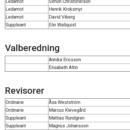
Ledamot
Simon Christoferson
Ledamot
Henrik Kroksmyr
Ledamot
David Viberg
Suppleant
Elin Wallquist
Valberedning
Annika Ericsson
Elisabeth Altin
Revisorer
Ordinarie
Åsa Westström
Ordinarie
Marcus Klevegård
Suppleant
Mattias Rundgren
Suppleant
Magnus Johansson