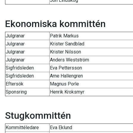
Jon Lindskog
Ekonomiska kommittén
Julgranar
Patrik Markus
Julgranar
Krister Sandblad
Julgranar
Krister Nilsson
Julgranar
Anders Westström
Sigfridsleden
Eva Pettersson
Sigfridsleden
Arne Hallengren
Eftersök
Magnus Porle
Sponsring
Henrik Kroksmyr
Stugkommittén
Kommittéledare
Eva Eklund