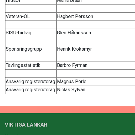
HittaUt
Maria Braun
Veteran-OL
Hagbert Persson
SISU-bidrag
Glen Håkansson
Sponsringsgrupp
Henrik Kroksmyr
Tävlingsstatistik
Barbro Fyrman
Ansvarig registerutdrag
Magnus Porle
Ansvarig registerutdrag
Niclas Sylvan
VIKTIGA LÄNKAR