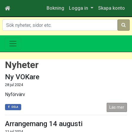
Bokning
Logga in
Skapa konto
Sök
Nyheter
Ny VOKare
28 jul 2024
Nyförvärv
Läs mer
DELA
Arrangemang 14 augusti
11 jul 2024