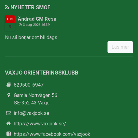
NYHETER SMOF
Ändrad GM Resa
AUG
3 aug 2026 16:39
3
Nu så börjar det bli dags
Läs mer
VÄXJÖ ORIENTERINGSKLUBB
829500-6947
Gamla Norrvägen 56
SE-352 43 Växjö
info@vaxjook.se
https://www.vaxjook.se/
https://www.facebook.com/vaxjook