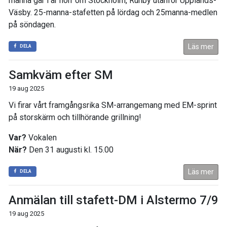
manna går i år norr om Stockholm, Runby utanför Upplands-
Väsby. 25-manna-stafetten på lördag och 25manna-medlen
på söndagen.
Läs mer
DELA
Samkväm efter SM
19 aug 2025
Vi firar vårt framgångsrika SM-arrangemang med EM-sprint
på storskärm och tillhörande grillning!
Var?
Vokalen
När?
Den 31 augusti kl. 15.00
Läs mer
DELA
Anmälan till stafett-DM i Alstermo 7/9
19 aug 2025