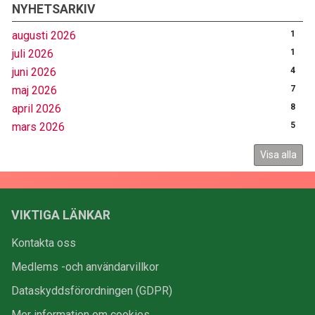
NYHETSARKIV
augusti 2026
1
juli 2026
1
juni 2026
4
maj 2026
7
april 2026
8
mars 2026
5
Visa alla
VIKTIGA LÄNKAR
Kontakta oss
Medlems -och användarvillkor
Dataskyddsförordningen (GDPR)
Mer information om cookies