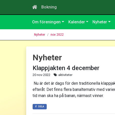
Bokning
Om föreningen
Kalender
Nyheter
Nyheter
nov 2022
Nyheter
Klappjakten 4 december
20 nov 2022
aktiviteter
Nu är det är dags för den traditionella klappja
efteråt. Det finns flera banalternativ med var
tid man ska ha på banan, närmast vinner.
DELA