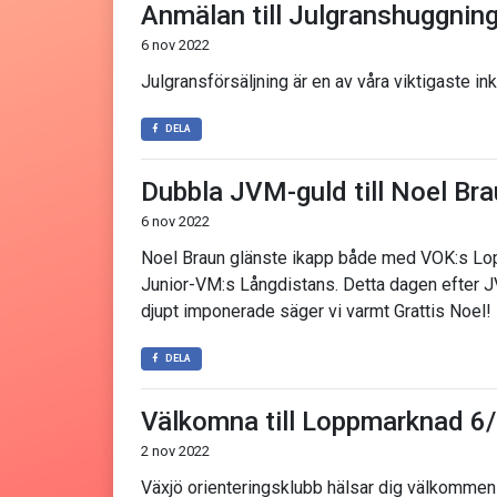
Anmälan till Julgranshuggnin
6 nov 2022
Julgransförsäljning är en av våra viktigaste ink
DELA
Dubbla JVM-guld till Noel Br
6 nov 2022
Noel Braun glänste ikapp både med VOK:s Lop
Junior-VM:s Långdistans. Detta dagen efter JVM
djupt imponerade säger vi varmt Grattis Noel!
DELA
Välkomna till Loppmarknad 6
2 nov 2022
Växjö orienteringsklubb hälsar dig välkommen