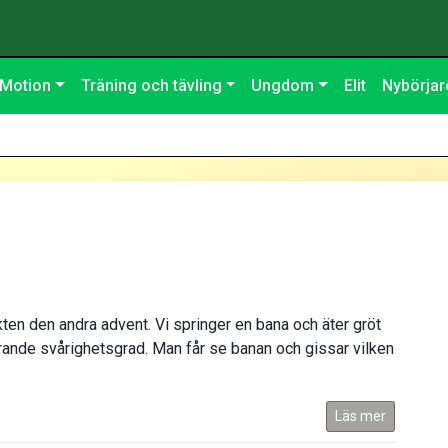
Motion
Träning och tävling
Ungdom
Elit
Nybörjar
kten den andra advent. Vi springer en bana och äter gröt
ierande svårighetsgrad. Man får se banan och gissar vilken
Läs mer