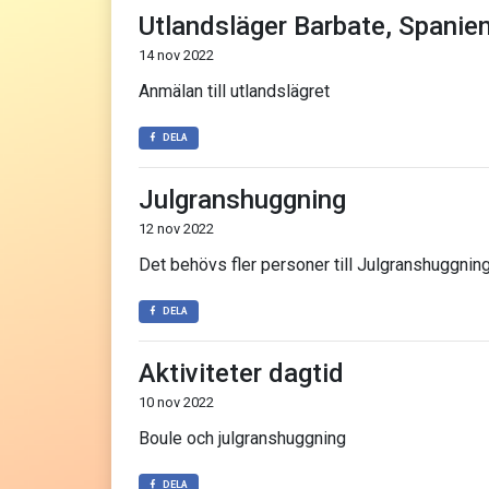
Utlandsläger Barbate, Spanie
14 nov 2022
Anmälan till utlandslägret
DELA
Julgranshuggning
12 nov 2022
Det behövs fler personer till Julgranshuggningen
DELA
Aktiviteter dagtid
10 nov 2022
Boule och julgranshuggning
DELA