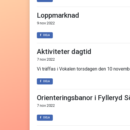
Loppmarknad
9 nov 2022
DELA
Aktiviteter dagtid
7 nov 2022
Vi träffas i Vokalen torsdagen den 10 novemb
DELA
Orienteringsbanor i Fylleryd
7 nov 2022
DELA