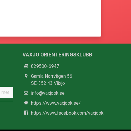
VÄXJÖ ORIENTERINGSKLUBB
829500-6947
Gamla Norrvägen 56
SE-352 43 Växjö
 mer
info@vaxjook.se
https://www.vaxjook.se/
https://www.facebook.com/vaxjook