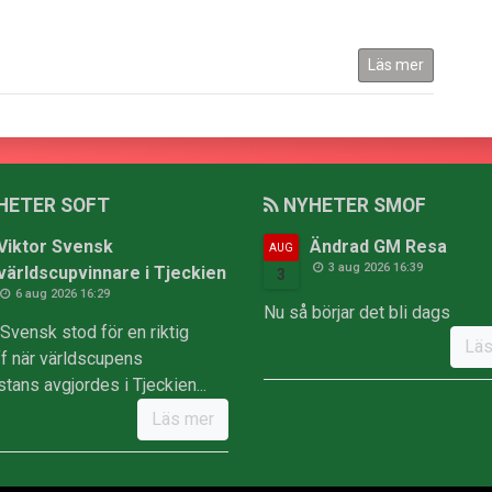
Läs mer
HETER SOFT
NYHETER SMOF
Viktor Svensk
Ändrad GM Resa
AUG
3 aug 2026 16:39
världscupvinnare i Tjeckien
3
6 aug 2026 16:29
Nu så börjar det bli dags
 Svensk stod för en riktig
Läs
äff när världscupens
stans avgjordes i Tjeckien...
Läs mer