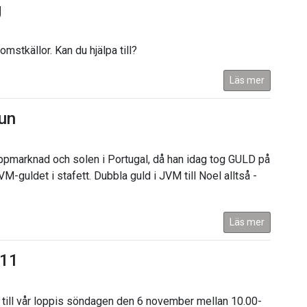
g
omstkällor. Kan du hjälpa till?
Läs mer
aun
pmarknad och solen i Portugal, då han idag tog GULD på
-guldet i stafett. Dubbla guld i JVM till Noel alltså -
Läs mer
/11
 till vår loppis söndagen den 6 november mellan 10.00-