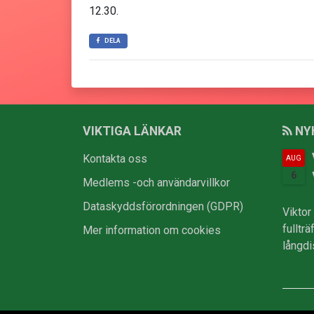
12.30.
DELA
VIKTIGA LÄNKAR
NY
Kontakta oss
AUG
6
Medlems -och användarvillkor
Dataskyddsförordningen (GDPR)
Viktor
fulltr
Mer information om cookies
långdi