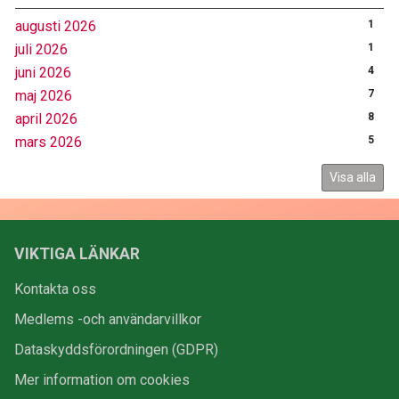
augusti 2026
1
juli 2026
1
juni 2026
4
maj 2026
7
april 2026
8
mars 2026
5
Visa alla
VIKTIGA LÄNKAR
Kontakta oss
Medlems -och användarvillkor
Dataskyddsförordningen (GDPR)
Mer information om cookies