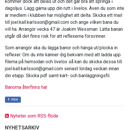
kommer dock att delas ut och det går bra att springa i
dagsljus. Lägg gärna upp din rutt i livelox. Även du som inte
är medlem i klubben har möjlighet att delta. Skicka ett mail
till joel.kall.karlsson@gmail.com och ange vilken bana du
vill ha. Arrangör vecka 47 är Joakim Wessman. Lätta banan
utgår då det finns risk för att reflexerna försvinner.
Som arrangör ska du lägga banor och hänga ut/plocka in
reflexer. Om du inte känner dig bekväm med att ladda upp
filerna på hemsidan och livelox så kan du skicka dessa till
joel.kall.karlsson@gmail.com senast lördag veckan innan
din etapp. Skicka pdf samt kart- och banläggningsfil.
Banorna återfinns här
DELA
Nyheter som RSS-flöde
NYHETSARKIV