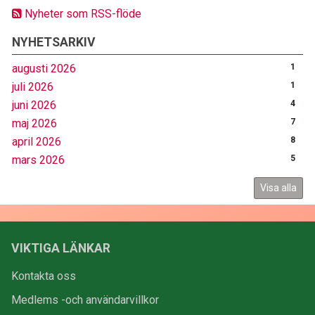
Nyheter som RSS-flöde
NYHETSARKIV
augusti 2026
1
juli 2026
1
juni 2026
4
maj 2026
7
april 2026
8
mars 2026
5
Visa alla
VIKTIGA LÄNKAR
Kontakta oss
Medlems -och användarvillkor