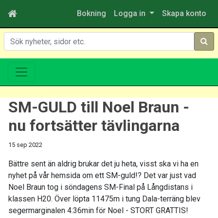
Bokning
Logga in
Skapa konto
Sök
SM-GULD till Noel Braun -
nu fortsätter tävlingarna
15 sep 2022
Bättre sent än aldrig brukar det ju heta, visst ska vi ha en
nyhet på vår hemsida om ett SM-guld!? Det var just vad
Noel Braun tog i söndagens SM-Final på Långdistans i
klassen H20. Över löpta 11475m i tung Dala-terräng blev
segermarginalen 4:36min för Noel - STORT GRATTIS!