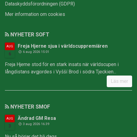
Dataskyddsförordningen (GDPR)
Mer information om cookies
NYHETER SOFT
Freja Hjerne sjua i världscuppremiären
AUG
6 aug 2026 15:01
6
Freja Hjerne stod för en stark insats när världscupen i
långdistans avgjordes i Vyšší Brod i södra Tjeckien...
Läs mer
NYHETER SMOF
Ändrad GM Resa
AUG
3 aug 2026 16:39
3
Nu så börjar det bli dags