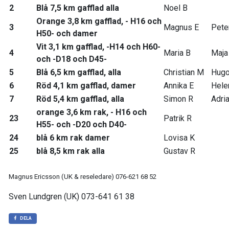
2
Blå 7,5 km gafflad alla
Noel B
Orange 3,8 km gafflad, - H16 och
3
Magnus E
Pete
H50- och damer
Vit 3,1 km gafflad, -H14 och H60-
4
Maria B
Maja
och -D18 och D45-
5
Blå 6,5 km gafflad, alla
Christian M
Hugo
6
Röd 4,1 km gafflad, damer
Annika E
Hele
7
Röd 5,4 km gafflad, alla
Simon R
Adri
orange 3,6 km rak, - H16 och
23
Patrik R
H55- och -D20 och D40-
24
blå 6 km rak damer
Lovisa K
25
blå 8,5 km rak alla
Gustav R
Magnus Ericsson (UK & reseledare) 076-621 68 52
Sven Lundgren (UK) 073-641 61 38
DELA