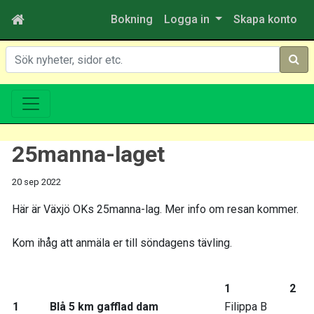
Bokning
Logga in
Skapa konto
Sök
25manna-laget
20 sep 2022
Här är Växjö OKs 25manna-lag. Mer info om resan kommer.
Kom ihåg att anmäla er till söndagens tävling.
1
2
1
Blå 5 km gafflad dam
Filippa B