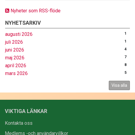
Nyheter som RSS-flöde
NYHETSARKIV
augusti 2026
1
juli 2026
1
juni 2026
4
maj 2026
7
april 2026
8
mars 2026
5
Visa alla
VIKTIGA LÄNKAR
Kontakta oss
Medlems -och användarvillkor