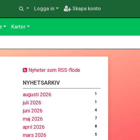
Logga in
Skapa konto
e
Kartor
Nyheter som RSS-flöde
NYHETSARKIV
augusti 2026
1
juli 2026
1
juni 2026
4
maj 2026
7
april 2026
8
mars 2026
5