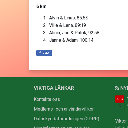
6 km
Alvin & Linus, 85:53
Ville & Lena, 89:19
Alicia, Jon & Patrik, 92:58
Janne & Adam, 100:14
DELA
VIKTIGA LÄNKAR
NY
Kontakta oss
AUG
6
Medlems -och användarvillkor
Dataskyddsförordningen (GDPR)
Viktor
fulltr