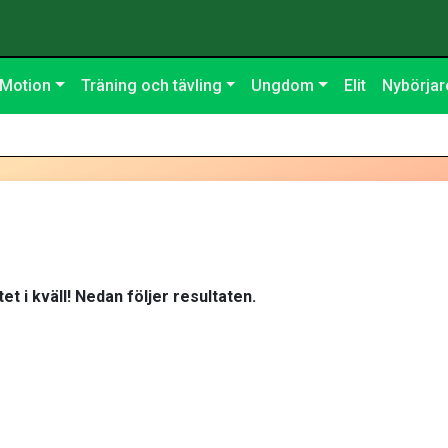
Motion
Träning och tävling
Ungdom
Elit
Nybörjar
et i kväll! Nedan följer resultaten.