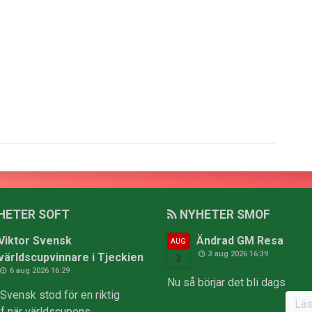
HETER SOFT
NYHETER SMOF
Viktor Svensk
Ändrad GM Resa
AUG
3 aug 2026 16:39
världscupvinnare i Tjeckien
3
6 aug 2026 16:29
Nu så börjar det bli dags
 Svensk stod för en riktig
Läs
äff när världscupens