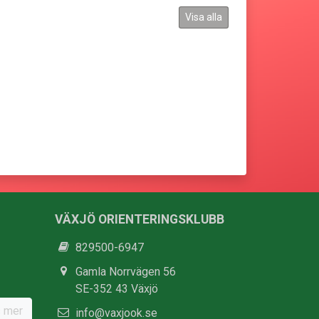
Visa alla
VÄXJÖ ORIENTERINGSKLUBB
829500-6947
Gamla Norrvägen 56
SE-352 43 Växjö
 mer
info@vaxjook.se