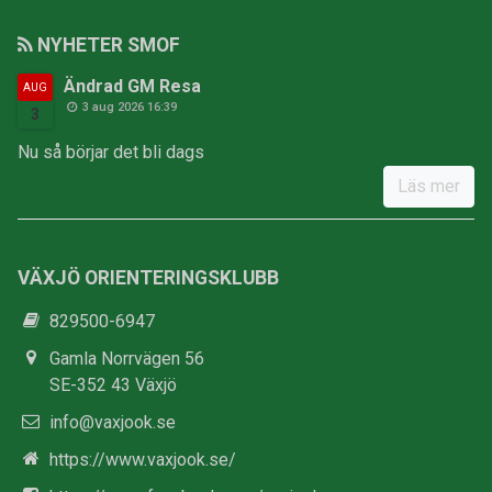
NYHETER SMOF
Ändrad GM Resa
AUG
3 aug 2026 16:39
3
Nu så börjar det bli dags
Läs mer
VÄXJÖ ORIENTERINGSKLUBB
829500-6947
Gamla Norrvägen 56
SE-352 43 Växjö
info@vaxjook.se
https://www.vaxjook.se/