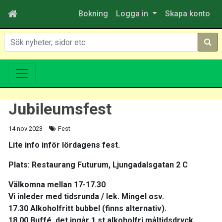
Bokning
Logga in
Skapa konto
Sök
Jubileumsfest
14 nov 2023
Fest
Lite info inför lördagens fest.
Plats: Restaurang Futurum, Ljungadalsgatan 2 C
Välkomna mellan 17-17.30
Vi inleder med tidsrunda / lek. Mingel osv.
17.30 Alkoholfritt bubbel (finns alternativ).
18.00 Buffé, det ingår 1 st alkoholfri måltidsdryck.