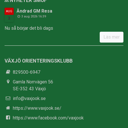
NYHETER SMOF
Ändrad GM Resa
AUG
3 aug 2026 16:39
3
Nu så börjar det bli dags
Läs mer
VÄXJÖ ORIENTERINGSKLUBB
829500-6947
Gamla Norrvägen 56
SE-352 43 Växjö
info@vaxjook.se
https://www.vaxjook.se/
https://www.facebook.com/vaxjook