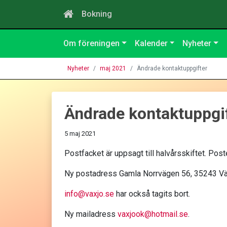
Bokning
Om föreningen
Kalender
Nyheter
Nyheter
maj 2021
Ändrade kontaktuppgifter
Ändrade kontaktuppgi
5 maj 2021
Postfacket är uppsagt till halvårsskiftet. Post
Ny postadress Gamla Norrvägen 56, 35243 Vä
info@vaxjo.se
har också tagits bort.
Ny mailadress
vaxjook@hotmail.se
.