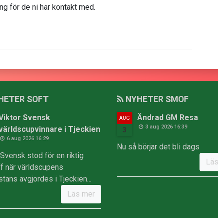
ng för de ni har kontakt med.
HETER SOFT
NYHETER SMOF
Viktor Svensk
Ändrad GM Resa
AUG
3 aug 2026 16:39
världscupvinnare i Tjeckien
3
6 aug 2026 16:29
Nu så börjar det bli dags
 Svensk stod för en riktig
Läs
äff när världscupens
stans avgjordes i Tjeckien...
Läs mer