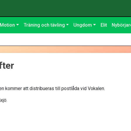
Motion
Träning och tävling
Ungdom
Elit
Nybörjar
fter
en kommer att distribueras till postlåda vid Vokalen.
xjö.