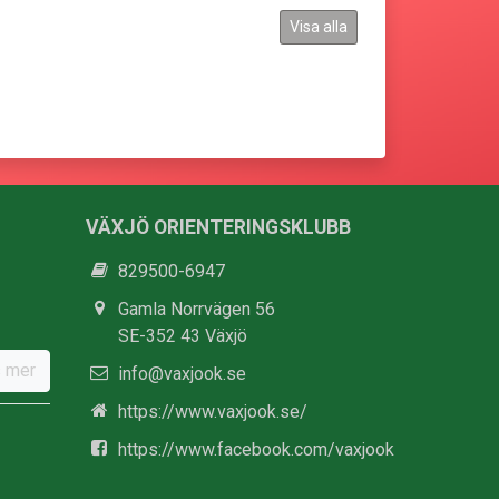
Visa alla
VÄXJÖ ORIENTERINGSKLUBB
829500-6947
Gamla Norrvägen 56
SE-352 43 Växjö
 mer
info@vaxjook.se
https://www.vaxjook.se/
https://www.facebook.com/vaxjook