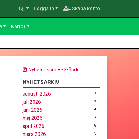
Logga in
Skapa konto
e
Kartor
Nyheter som RSS-flöde
NYHETSARKIV
augusti 2026
1
juli 2026
1
juni 2026
4
maj 2026
7
april 2026
8
mars 2026
5