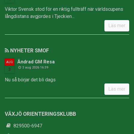
Viktor Svensk stod för en riktig fullträff när världscupens
långdistans avgjordes i Tjeckien...
Läs mer
NYHETER SMOF
Ändrad GM Resa
AUG
3 aug 2026 16:39
3
Nu så börjar det bli dags
Läs mer
VÄXJÖ ORIENTERINGSKLUBB
829500-6947