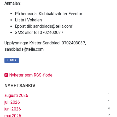
Anmälan:
På hemsida Klubbaktiviteter Eventor
Lista i Vokalen
Epost till: sandblads@telia.com'
SMS eller tel 0702403037
Upplysningar Krister Sandblad 0702403037,
sandblads@telia.com
DELA
Nyheter som RSS-flöde
NYHETSARKIV
augusti 2026
1
juli 2026
1
juni 2026
4
maj 2026
7